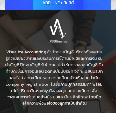
ADD LINE คลิกที่นี่
Visualize Accounting
บริการด้วยความ
สำนักงานบัญชี
รู้ความเชี่ยวชาญและประสบการณ์ด้านบัญชีและการเงิน
รับ
ทำบัญชี
ปิดงบบัญชี
รับปิดงบเปล่า
รับตรวจสอบบัญชี
รับ
ทําบัญชีแม่ค้าออนไลน์
จดทะเบียนบริษัท
จดทะเบียนบริษัท
ออนไลน์
จดทะเบียนหจก
จดทะเบียนห้างหุ้นส่วนจำกัด
รับยื่นภาษีบุคคลธรรมดา พร้อม
company registration
ให้คำปรึกษาวิเคราะห์ธุรกิจของคุณอย่างละเอียด เพื่อ
วางแผนการทำงานอย่างมีระบบและมีประสิทธิภาพ โดยยึด
หลักความพึงพอใจของลูกค้าเป็นสำคัญ