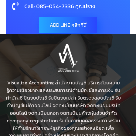
Call: 085-054-7336 คุณปราง
ADD LINE คลิกที่นี่
Visualize Accounting
บริการด้วยความ
สำนักงานบัญชี
รู้ความเชี่ยวชาญและประสบการณ์ด้านบัญชีและการเงิน
รับ
ทำบัญชี
ปิดงบบัญชี
รับปิดงบเปล่า
รับตรวจสอบบัญชี
รับ
ทําบัญชีแม่ค้าออนไลน์
จดทะเบียนบริษัท
จดทะเบียนบริษัท
ออนไลน์
จดทะเบียนหจก
จดทะเบียนห้างหุ้นส่วนจำกัด
รับยื่นภาษีบุคคลธรรมดา พร้อม
company registration
ให้คำปรึกษาวิเคราะห์ธุรกิจของคุณอย่างละเอียด เพื่อ
วางแผนการทำงานอย่างมีระบบและมีประสิทธิภาพ โดยยึด