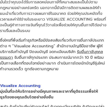
มั่นใจว่าคุณจะได้รับการลดหย่อนภาษีที่เหมาะสมและเป็นไปตาม
กฎหมายอย่างเคร่งครัด นอกจากนี้ยังมีการติดตามผลและให้คำ
แนะนำเกี่ยวกับการวางแผนภาษีในอนาคต ช่วยให้คุณประหยัดทั้ง
เวลาและค่าใช้จ่ายในระยะยาว VISUALIZE ACCOUNTING พร้อมที่
จะเป็นคู่ค้าทางการเงินที่คุณไว้วางใจเพื่อช่วยให้คุณยื่นภาษีได้อย่าง
ราบรื่นและเป็นระบบ
ซึ่งใครที่พึ่งเริ่มทำธุรกิจหรือมีข้อสงสัยเกี่ยวกับการยื่นภาษีประเภท
ต่าง ๆ “Visualize Accounting” สำนักงานบัญชีมืออาชีพ ผู้ให้
บริการ
รับทำบัญชี
ปิดงบบัญชี
จดทะเบียนบริษัท
รับยื่นภาษีบุคคล
ธรรมดา
รับยื่นภาษีทุกประเภท ประสบการณ์มากกว่า 10 ปี พร้อม
เป็นทางเลือกที่ตอบโจทย์อย่างมาก ดำเนินการโดยนักบัญชีรุ่นใหม่
ทำงานรวดเร็ว ถูกต้องตามกฎหมาย
Visualize Accounting
มุ่งมั่นที่จะให้บริการอย่างมีคุณภาพและราคาที่ยุติธรรม
เพื่อให้
ธุรกิจของคุณเติบโตอย่างยั่งยืน
สนใจ
รับทำบัญชีแม่ค้าออนไลน์
รับจดทะเบียนบริษัท
รับปิดงบเปล่า