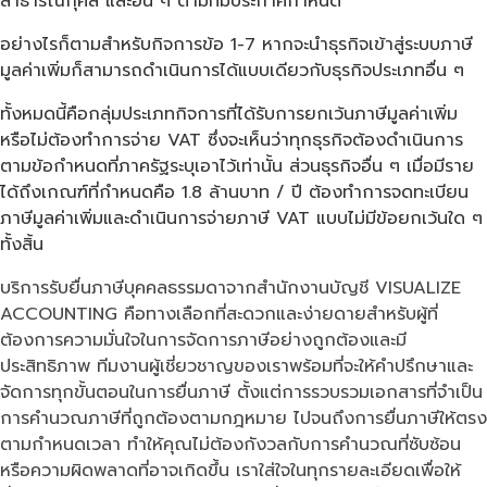
สาธารณกุศล และอื่น ๆ ตามที่มีประกาศกำหนด
อย่างไรก็ตามสำหรับกิจการข้อ 1-7 หากจะนำธุรกิจเข้าสู่ระบบภาษี
มูลค่าเพิ่มก็สามารถดำเนินการได้แบบเดียวกับธุรกิจประเภทอื่น ๆ
ทั้งหมดนี้คือกลุ่มประเภทกิจการที่ได้รับการยกเว้นภาษีมูลค่าเพิ่ม
หรือไม่ต้องทำการจ่าย VAT ซึ่งจะเห็นว่าทุกธุรกิจต้องดำเนินการ
ตามข้อกำหนดที่ภาครัฐระบุเอาไว้เท่านั้น ส่วนธุรกิจอื่น ๆ เมื่อมีราย
ได้ถึงเกณฑ์ที่กำหนดคือ 1.8 ล้านบาท / ปี ต้องทำการจดทะเบียน
ภาษีมูลค่าเพิ่มและดำเนินการจ่ายภาษี VAT แบบไม่มีข้อยกเว้นใด ๆ
ทั้งสิ้น
บริการรับยื่นภาษีบุคคลธรรมดาจากสำนักงานบัญชี VISUALIZE
ACCOUNTING คือทางเลือกที่สะดวกและง่ายดายสำหรับผู้ที่
ต้องการความมั่นใจในการจัดการภาษีอย่างถูกต้องและมี
ประสิทธิภาพ ทีมงานผู้เชี่ยวชาญของเราพร้อมที่จะให้คำปรึกษาและ
จัดการทุกขั้นตอนในการยื่นภาษี ตั้งแต่การรวบรวมเอกสารที่จำเป็น
การคำนวณภาษีที่ถูกต้องตามกฎหมาย ไปจนถึงการยื่นภาษีให้ตรง
ตามกำหนดเวลา ทำให้คุณไม่ต้องกังวลกับการคำนวณที่ซับซ้อน
หรือความผิดพลาดที่อาจเกิดขึ้น เราใส่ใจในทุกรายละเอียดเพื่อให้