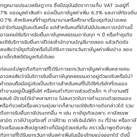
กฎหมายประมวลรัษฎากร ซึ่งปัจจุบันอัตราการเก็บ VAT จะอยู่ที่
7% ของมูลค่าสินค้า แบ่งเป็นภาษีมูลค่าเพิ่ม 6.3% และภาษีท้องถิ่น
0.7% สำหรับคนที่ทำธุรกิจมานานหรือศึกษาเรื่องธุรกิจน่าจะพอ
เข้าใจกันอยู่ในระดับหนึ่ง แต่สำหรับคนที่ยังไม่มีประสบการณ์ด้านนี้
อาจเคยใช้บริการ
รับยื่นภาษีบุคคลธรรมดา
ในทุก ๆ ปี หรือทำธุรกิจ
แต่ใช้บริการรับยื่นภาษีโดยสำนักงานบัญชีมาตลอด แล้วเกิดข้อ
สงสัยว่ามีธุรกิจใดหรือไม่ได้รับการยกเว้นภาษีมูลค่าเพิ่มบ้าง ลอง
มาเช็กลิสต์ข้อมูลกันได้เลย
ก่อนจะไปพูดถึงกิจการที่ได้รับการยกเว้นภาษีมูลค่าเพิ่มหลายคน
อาจสงสัยว่ามีบริการ
รับยื่นภาษีบุคคลธรรมดา
อยู่ด้วยจริงหรือไม่?
คำตอบคือมีอยู่จริงเป็นบริการสำหรับคนที่ไม่ได้ให้บริษัทที่ตนเอง
ทำงานอยู่เป็นผู้ยื่นให้ หรือคนทำกิจการส่วนตัวเล็ก ๆ ทำงานฟรี
แลนซ์ มีรายได้เข้าหลายทาง ไม่สะดวกในการคำนวณด้วยตนเอง
หรือกังวลใจเรื่องความยุ่งยากก็สามารถใช้บริการดังกล่าวได้ รวม
ถึงการรับยื่นภาษีประเภทอื่น ๆ เช่น ภาษีธุรกิจเฉพาะ ภาษีสรรพ
สามิต ภาษีบำรุงท้องที่ ภาษีป้าย ภาษีเงินได้หัก ณ ที่จ่าย หรือภาษี
โรงเรือนและสิ่งปลูกสร้างก็มีอยู่ด้วยเช่นกัน คราวนี้มาพูดถึงกลุ่ม
กิจการที่ได้รับยกเว้นภาษีมูลค่าเพิ่มในเมืองไทยแบ่งออกได้ ดังนี้