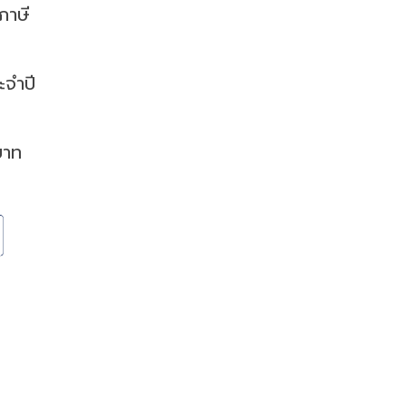
ภาษี
ะจำปี
บาท