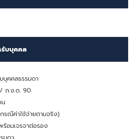
หรับบุคคล
รับบุคคลธรรมดา
 / ภ.ง.ด. 90
อน
กรณีค่าใช้จ่ายตามจริง)
พร้อมเจรจาต่อรอง
รรมดา