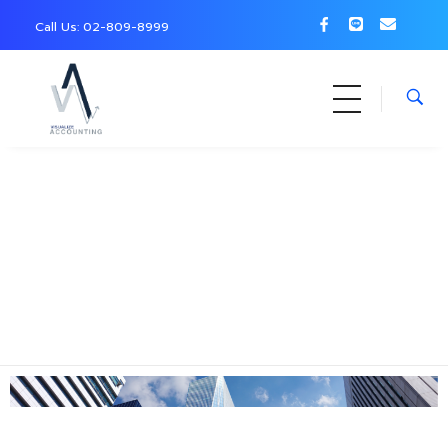
Call Us: 0
2-809-8999
Home
»
จดทะเบียนบริษัท / หจก.